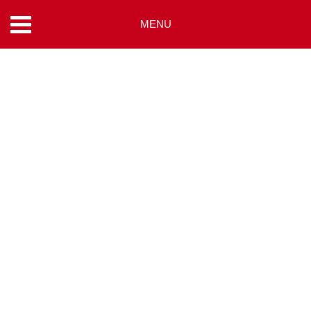
MENU
コ
ン
テ
ン
ツ
へ
ス
キ
ッ
プ