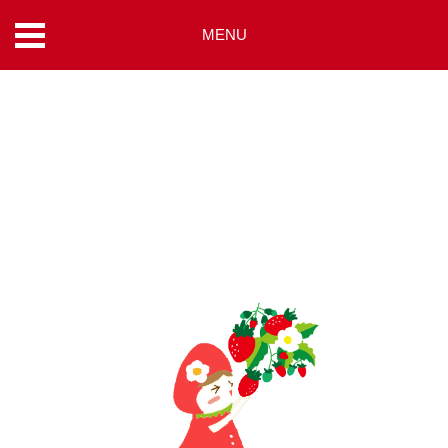
MENU
コ
ン
テ
ン
ツ
へ
ス
キ
ッ
プ