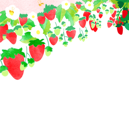
コ
ン
テ
ン
ツ
へ
ス
キ
ッ
プ