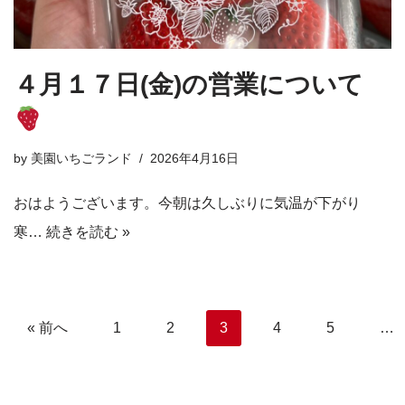
４月１７日(金)の営業について
by
美園いちごランド
2026年4月16日
おはようございます。今朝は久しぶりに気温が下がり
寒…
続きを読む »
« 前へ
1
2
3
4
5
…