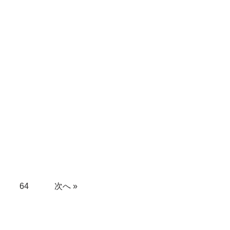
64
次へ »