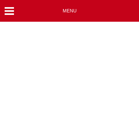
MENU
コ
ン
テ
ン
ツ
へ
ス
キ
ッ
プ