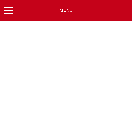
MENU
コ
ン
テ
ン
ツ
へ
ス
キ
ッ
プ