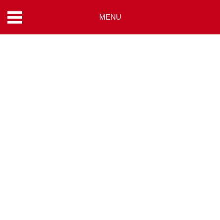
MENU
コ
ン
テ
ン
ツ
へ
ス
キ
ッ
プ