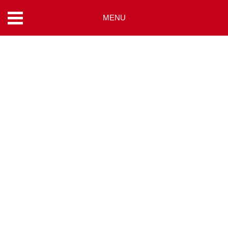
MENU
コ
ン
テ
ン
ツ
へ
ス
キ
ッ
プ