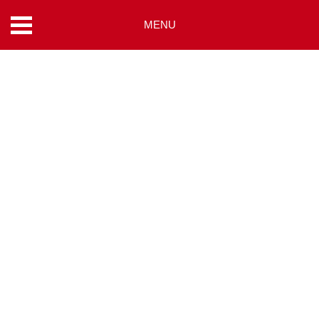
MENU
コ
ン
テ
ン
ツ
へ
ス
キ
ッ
プ