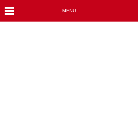
MENU
コ
ン
テ
ン
ツ
へ
ス
キ
ッ
プ