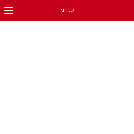
MENU
コ
ン
テ
ン
ツ
へ
ス
キ
ッ
プ