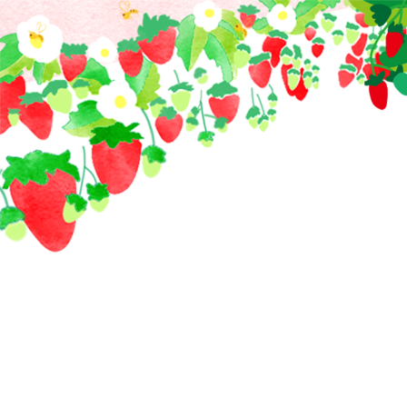
コ
ン
テ
ン
ツ
へ
ス
キ
ッ
プ