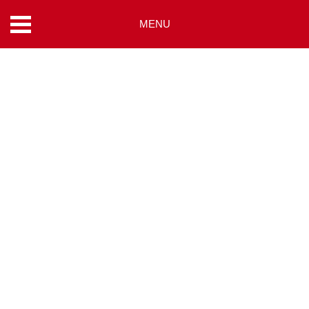
MENU
コ
ン
テ
ン
ツ
へ
ス
キ
ッ
プ