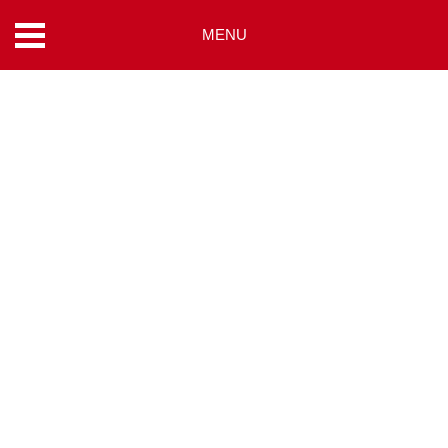
MENU
コ
ン
テ
ン
ツ
へ
ス
キ
ッ
プ