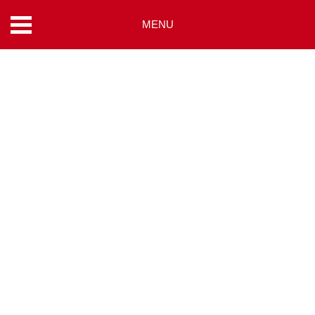
MENU
コ
ン
テ
ン
ツ
へ
ス
キ
ッ
プ