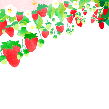
コ
ン
テ
ン
ツ
へ
ス
キ
ッ
プ