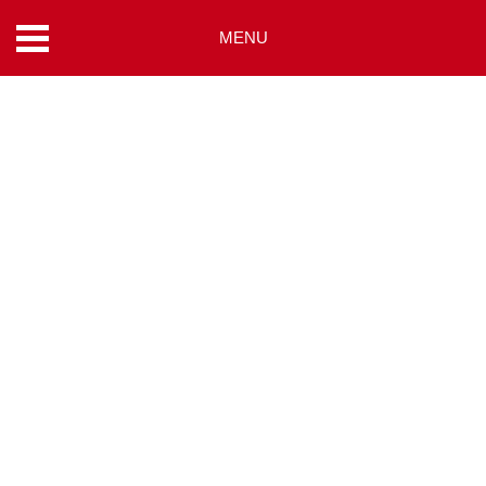
MENU
コ
ン
テ
ン
ツ
へ
ス
キ
ッ
プ