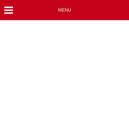
MENU
コ
ン
テ
ン
ツ
へ
ス
キ
ッ
プ