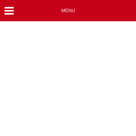
MENU
コ
ン
テ
ン
ツ
へ
ス
キ
ッ
プ