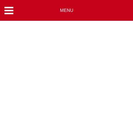
MENU
コ
ン
テ
ン
ツ
へ
ス
キ
ッ
プ