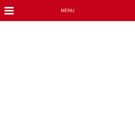
MENU
コ
ン
テ
ン
ツ
へ
ス
キ
ッ
プ