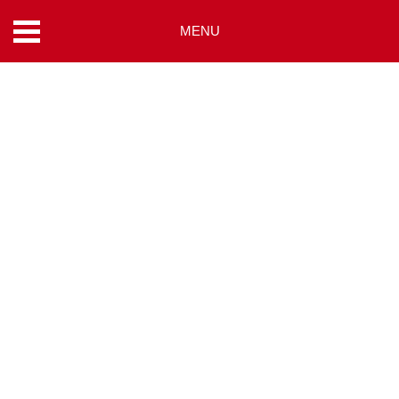
MENU
コ
ン
テ
ン
ツ
へ
ス
キ
ッ
プ