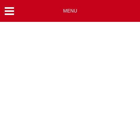
MENU
コ
ン
テ
ン
ツ
へ
ス
キ
ッ
プ