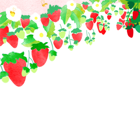
コ
ン
テ
ン
ツ
へ
ス
キ
ッ
プ