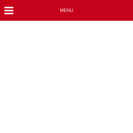
MENU
コ
ン
テ
ン
ツ
へ
ス
キ
ッ
プ