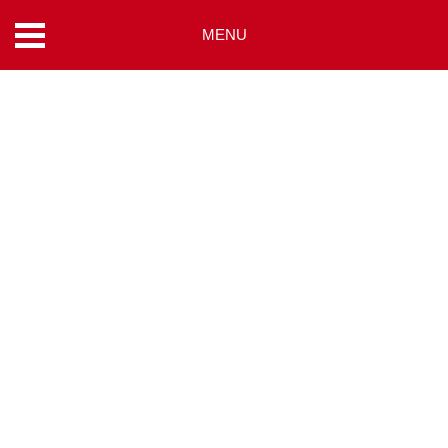
MENU
コ
ン
テ
ン
ツ
へ
ス
キ
ッ
プ