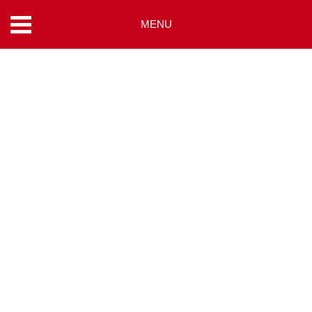
MENU
コ
ン
テ
ン
ツ
へ
ス
キ
ッ
プ