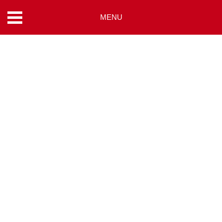
MENU
コ
ン
テ
ン
ツ
へ
ス
キ
ッ
プ