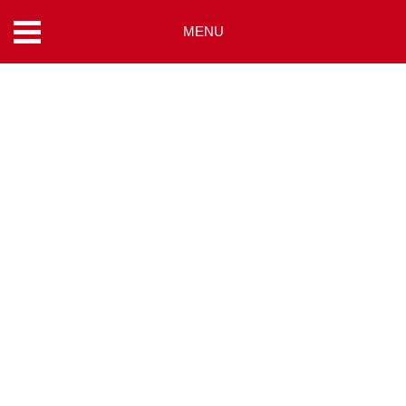
MENU
コ
ン
テ
ン
ツ
へ
ス
キ
ッ
プ