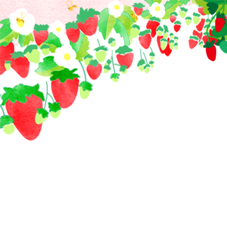
コ
ン
テ
ン
ツ
へ
ス
キ
ッ
プ