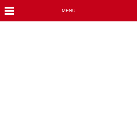
MENU
コ
ン
テ
ン
ツ
へ
ス
キ
ッ
プ