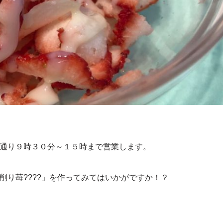
通り９時３０分～１５時まで営業します。
り苺????」を作ってみてはいかがですか！？