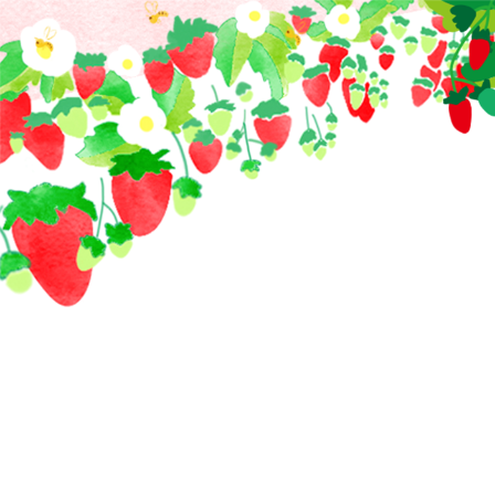
コ
ン
テ
ン
ツ
へ
ス
キ
ッ
プ