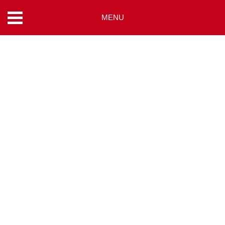
MENU
コ
ン
テ
ン
ツ
へ
ス
キ
ッ
プ