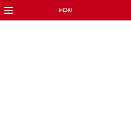
MENU
コ
ン
テ
ン
ツ
へ
ス
キ
ッ
プ